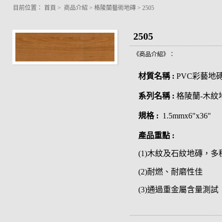
目前位置：
首頁
>
商品介紹
>
格陵蘭藝術地磚
>
2505
2505
《商品介紹》：
材質名稱 :
PVC彩藝地
系列名稱 :
格陵蘭-木紋
規格 :
1.5mmx6"x36"
產品重點 :
(1)木紋及石紋地磚，
(2)耐燃、耐磨性佳
(3)通過重金屬含量測試