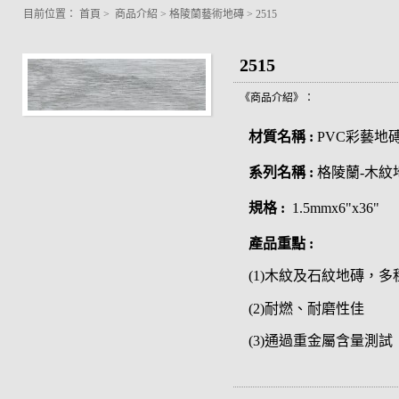
目前位置：
首頁
>
商品介紹
>
格陵蘭藝術地磚
>
2515
2515
《商品介紹》：
材質名稱 :
PVC彩藝地
系列名稱 :
格陵蘭-木紋
規格 :
1.5mmx6"x36"
產品重點 :
(1)木紋及石紋地磚，
(2)耐燃、耐磨性佳
(3)通過重金屬含量測試