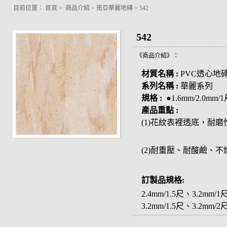
目前位置：
首頁
>
商品介紹
>
南亞華麗地磚
>
542
542
《商品介紹》：
材質名稱 :
PVC透心地
系列名稱 :
華麗系列
規格 :
●1.6mm/2.0mm/
產品重點 :
(1)花紋表裡透底，耐磨
(2)耐重壓、耐酸鹼、
訂製品規格:
2.4mm/1.5尺、3.2mm/1
3.2mm/1.5尺、3.2mm/2