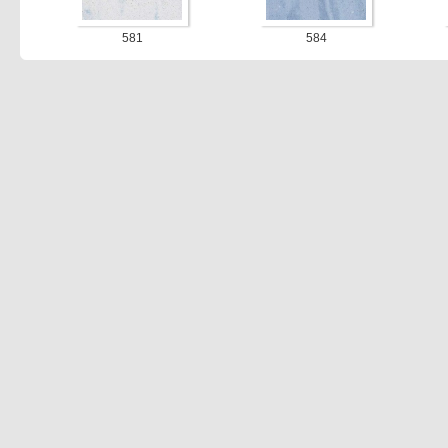
581
584