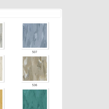
507
536