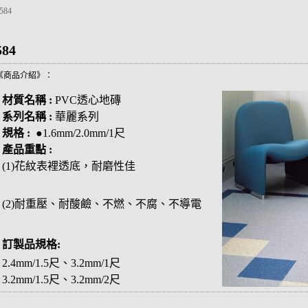
584
584
《商品介紹》：
材質名稱 :
PVC透心地磚
系列名稱 :
華麗系列
規格 :
●1.6mm/2.0mm/1尺
產品重點 :
(1)花紋表裡透底，耐磨性佳
(2)耐重壓、耐酸鹼、不燃、不腐、不導電
訂製品規格:
2.4mm/1.5尺、3.2mm/1尺
3.2mm/1.5尺、3.2mm/2尺