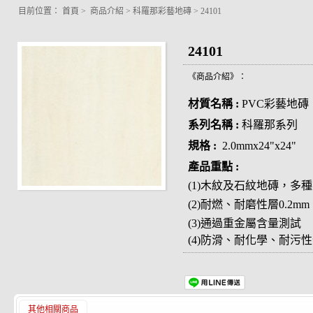
目前位置：
首頁
>
商品介紹
>
科羅那彩藝地磚
>
24101
24101
《商品介紹》：
材質名稱 :
PVC彩藝地磚
系列名稱 :
科羅那系列
規格 :
2.0mmx24"x24
產品重點 :
(1)木紋及石紋地磚，多
(2)耐燃、耐磨性層0.2mm
(3)通過重金屬含量測試
(4)防滑、耐化學、耐污
其他相關商品