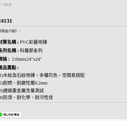
磚
>
24131
24131
《商品介紹》：
材質名稱 :
PVC彩藝地磚
系列名稱 :
科羅那系列
規格 :
2.0mmx24"x24"
產品重點 :
(1)木紋及石紋地磚，多種花色，空間易搭配
(2)耐燃、耐磨性層0.2mm
(3)通過重金屬含量測試
(4)防滑、耐化學、耐污性佳